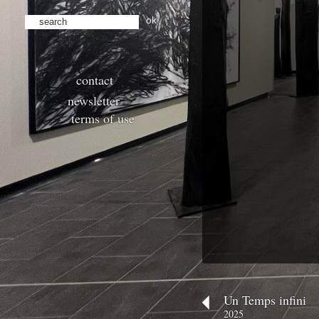
ok
contact
newsletter
terms of use
Un Temps infini
2025