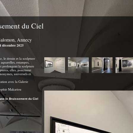
sement du Ciel
Salomon, Annecy
14 décembre 2025
, le dessin et la sculpture
 aquarelles, estampes,
ui prolongent la sculpture
ptures, elles, ponctuent
anonymes, universels et
ation avec la Galerie
 Sophie Makariou
ans le Bruissement du Ciel