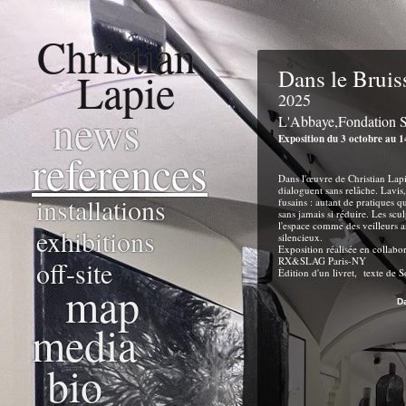
Christian
Lapie
Dans le Bruis
2025
news
L'Abbaye,Fondation 
Exposition du 3 octobre au 
references
Dans l'œuvre de Christian Lapie
dialoguent sans relâche. Lavis,
installations
fusains : autant de pratiques q
sans jamais si réduire. Les scul
l'espace comme des veilleurs 
exhibitions
silencieux.
Exposition réalisée en collabor
RX&SLAG Paris-NY
off-site
Èdition d'un livret, texte de
map
D
media
bio