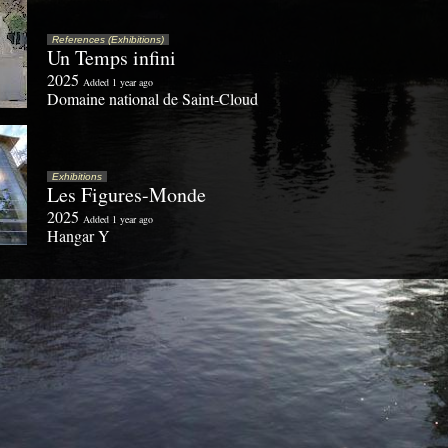
References (Exhibitions)
Un Temps infini
2025
Added 1 year ago
Domaine national de Saint-Cloud
Exhibitions
Les Figures-Monde
2025
Added 1 year ago
Hangar Y
References (Installations)
Un silence sans ombre et Fragment d'équilibre
2024
Added 2 years ago
Château l'Hospitalet, Narbonne-Plage