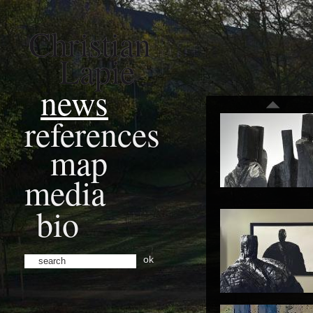
Christian
Lapie
news
references
map
media
bio
ok