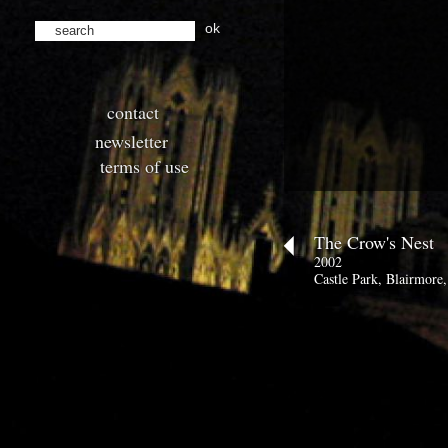
ok
contact
newsletter
terms of use
The Crow's Nest
2002
Castle Park, Blairmore