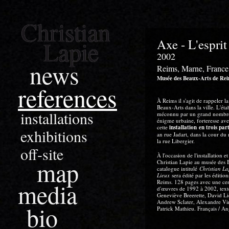
Christian
Lapie
Axe - L'esprit
2002
news
Reims, Marne, France
Musée des Beaux-Arts de Re
references
À Reims il s'agit de rappeler 
Beaux-Arts dans la ville. L'éta
installations
méconnu par un grand nombre 
énigme urbaine, forteresse av
cette
installation
en trois part
exhibitions
an rue Jadart, dans la cour du
la rue Libergier.
off-site
À l'occasion de l'installation e
map
Christian Lapie au musée des
catalogue intitulé
Christian Lap
Lieux
sera édité par les éditio
media
Reims. 128 pages avec une cen
d'œuvres de 1992 à 2002, texte
Geneviève Breerette, David Li
Andrew Sclater, Alexandre Vir
bio
Patrick Mathieu. Français / An