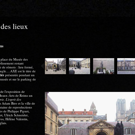
 des lieux
ims
la place du Musée des
blissement restant
de rémois : lieu fermé,
eugle….AXE est le titre de
ies
présentée pendant un
 musée et sur le parking de
t de l'exposition de
 Beaux-Arts de Reims un
ie, L'esprit des
ns Adam Biro et la ville de
taine de reproductions
s de Philippe Piguet,
ot, Ulrich Schneider,
os, Hélène Valentin,
glais.